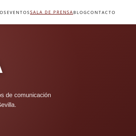
SALA DE PRENSA
MOS
EVENTOS
BLOG
CONTACTO
A
ios de comunicación
evilla.